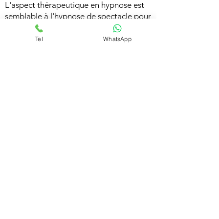
L'aspect thérapeutique en hypnose est
semblable à l'hypnose de spectacle pour
la mise en application, toutefois
l'objectif est différent sur la durée de
Tel
WhatsApp
l'information dans le subconscient !
Ceci permettant ainsi, une relation
intérieur à l'expérience en hypnose
beaucoup plus riche, en procédant la
déontologie du respect des sensations
humaines !