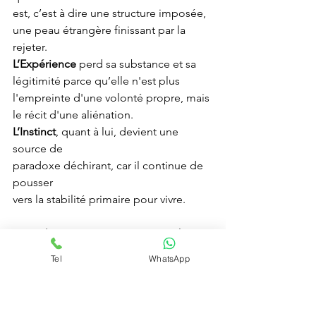
est, c’est à dire une structure imposée, 
une peau étrangère finissant par la 
rejeter.
L’Expérience
 perd sa substance et sa 
légitimité parce qu’elle n'est plus 
l'empreinte d'une volonté propre, mais 
le récit d'une aliénation.
L’Instinct
, quant à lui, devient une 
source de
paradoxe déchirant, car il continue de 
pousser
vers la stabilité primaire pour vivre.
C’est dans cet interstice que naît la 
désorientation identitaire
. L’individu se 
Tel
WhatsApp
retrouve piégé dans un conflit de 
loyautés.
« Faut-il être fidèle au dogme appris, à 