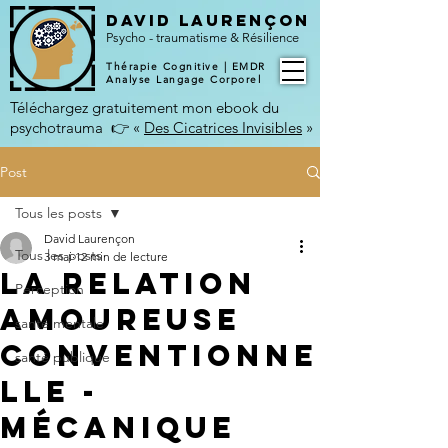
DAVID LAURENÇON
​Psycho - traumatisme & Résilience
Thérapie Cognitive | EMDR
Analyse Langage Corporel
Téléchargez gratuitement mon ebook du
psychotrauma 👉
«
Des Cicatrices Invisibles
»
Post
Tous les posts
David Laurençon
Tous les posts
3 mai
12 min de lecture
La Relation
Perception
Amoureuse
santé mentale
Conventionne
santé publique
lle -
Mécanique