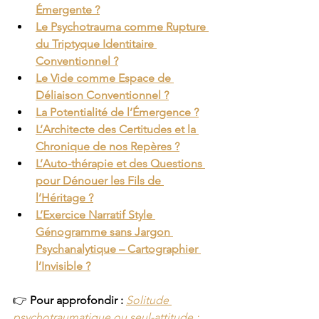
Émergente ?
Le Psychotrauma comme Rupture 
du Triptyque Identitaire 
Conventionnel ?
Le Vide comme Espace de 
Déliaison Conventionnel ?
La Potentialité de l’Émergence ?
L’Architecte des Certitudes et la 
Chronique de nos Repères ?
L’Auto-thérapie et des Questions 
pour Dénouer les Fils de 
l’Héritage ?
L’Exercice Narratif Style 
Génogramme sans Jargon 
Psychanalytique – Cartographier 
l’Invisible ?
👉 
Pour approfondir : 
Solitude 
psychotraumatique ou seul-attitude : 