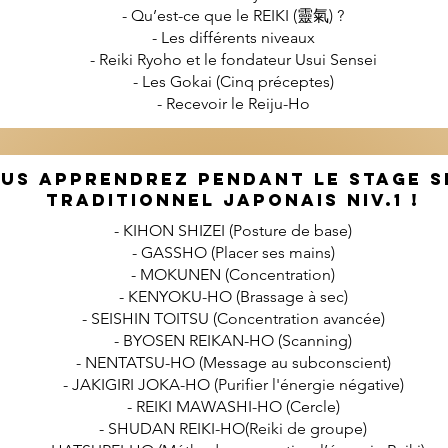
- Qu’est-ce que le REIKI (靈氣) ?
- Les différents niveaux
- Reiki Ryoho et le fondateur Usui Sensei
- Les Gokai (Cinq préceptes)
- Recevoir le Reiju-Ho
US APPRENDREZ PENDANT LE STAGE S
TRADITIONNEL JAPONAIS NIV.1 !
- KIHON SHIZEI (Posture de base)
- GASSHO (Placer ses mains)
- MOKUNEN (Concentration)
- KENYOKU-HO (Brassage à sec)
- SEISHIN TOITSU (Concentration avancée)
- BYOSEN REIKAN-HO (Scanning)
- NENTATSU-HO (Message au subconscient)
- JAKIGIRI JOKA-HO (Purifier l'énergie négative)
- REIKI MAWASHI-HO (Cercle)
- SHUDAN REIKI-HO(Reiki de groupe)