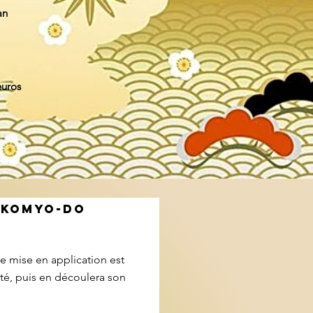
an
euros
S KOMYO-DO
e mise en application est
nté, puis en découlera son