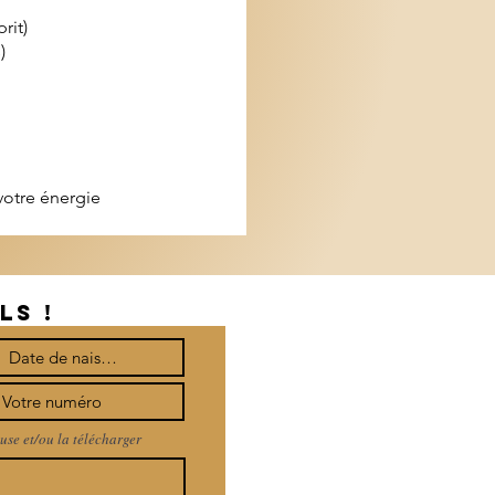
rit)
)
 votre énergie
LS !
use et/ou la télécharger