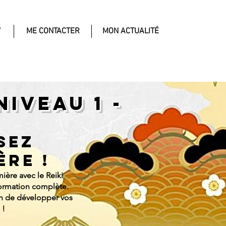
V
ME CONTACTER
MON ACTUALITÉ
NIVEAU 1 -
sez
èrE !
ière avec le Reiki
formation complète.
in de développer vos
 !