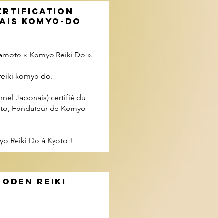
ERTIFICATION
NAIS KOMYO-DO
namoto « Komyo Reiki Do ».
 reiki komyo do.
nel Japonais) certifié du
oto, Fondateur de Komyo
yo Reiki Do à Kyoto !
ODEN REIKI