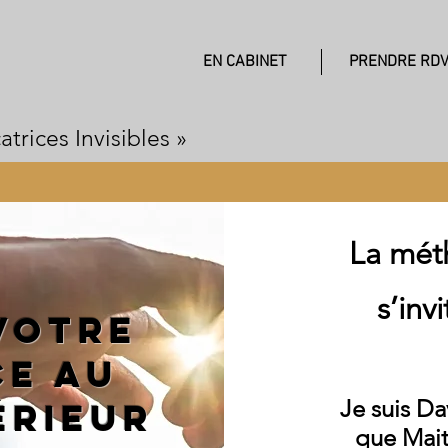
EN CABINET
PRENDRE RD
rices Invisibles »
La mét
s’inv
votre
ce au
Je suis Da
érieur
que Mait