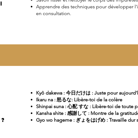
i
Apprendre des techniques pour développer l’in
en consultation.
Kyô dakewa : 今日だけは : Juste pour aujourd’
Ikaru na : 怒るな: Libère-toi de la colère
Shinpai suna : 心配 すな : Libère-toi de toute 
Kansha shite : 感謝して : Montre de la gratitud
 ?
Gyo wo hageme : ぎょをはげめ : Travaille dur s