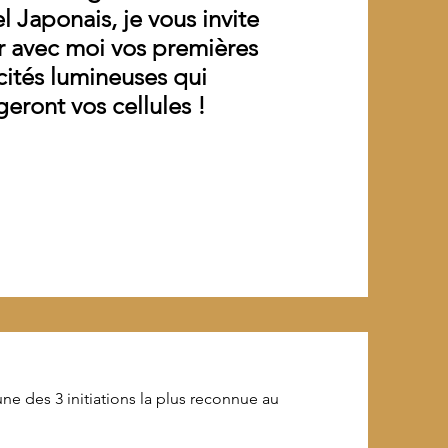
l Japonais, je vous invite
r avec moi vos premières
ités l
umineuses
qui
g
eront vos cellules !
 des 3 initiations la plus reconnue au