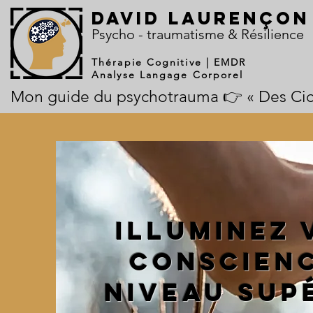
DAVID LAURENÇON
​Psycho - traumatisme & Résilience
Thérapie Cognitive | EMDR
Analyse Langage Corporel
Mon guide du psychotrauma 👉 « Des Cicat
Illuminez 
conscien
niveau sup