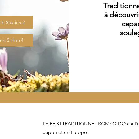
Traditionne
à découvri
capac
iki Shuden 2
soula
Reiki Shihan 4
Le REIKI TRADITIONNEL KOMYO-DO est l’une
Japon et en Europe !