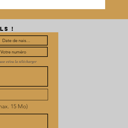
LS !
use et/ou la télécharger
(max. 15 Mo)